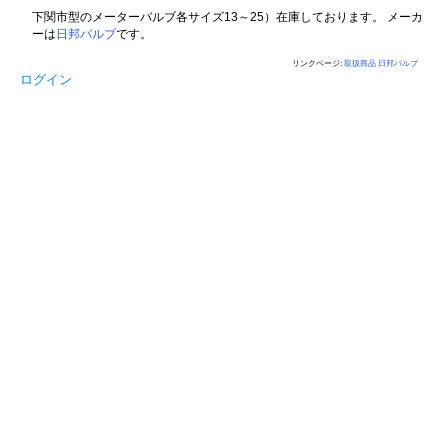
下関市型の
メーターバルブ
各サイズ13～25）在庫しております。 メーカ
ーは
日邦バルブ
です。
リンクページ:
取扱商品
日邦バルブ
ログイン