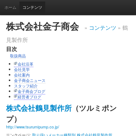
ホーム
コンテンツ
株式会社金子商会
»
コンテンツ
» 鶴
見製作所
目次
取扱商品
会社沿革
会社見学
会社案内
金子商会ニュース
スタッフ紹介
金子商会ブログ
経営者ブログ
株式会社鶴見製作所
（ツルミポン
プ）
http://www.tsurumipump.co.jp/
リンクページ:
取り扱いメーカー種類別
株式会社鶴見製作所