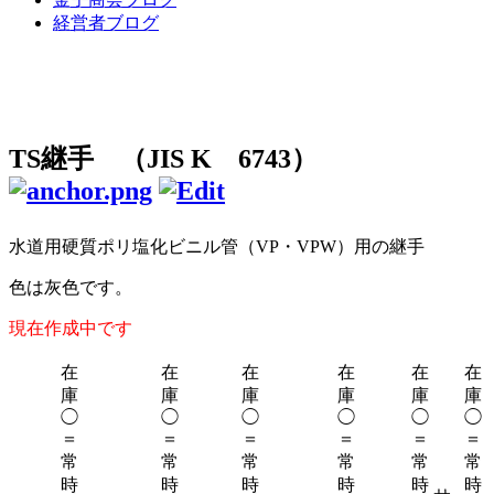
経営者ブログ
TS継手 （JIS K 6743）
水道用硬質ポリ塩化ビニル管（VP・VPW）用の継手
色は灰色です。
現在作成中です
在
在
在
在
在
在
庫
庫
庫
庫
庫
庫
◯
◯
◯
◯
◯
◯
＝
＝
＝
＝
＝
＝
常
常
常
常
常
常
時
時
時
時
時
時