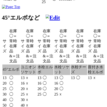
25
45°エルボなど
在庫
在庫
在庫
在庫
在庫
在庫
◯＝
◯＝
◯＝
◯＝
◯＝
◯＝
サ
常時
サ
常時
サ
常時
サ
常時
サ
常時
サ
常時
イ
在庫
イ
在庫
イ
在庫
イ
在庫
イ
在庫
イ
在庫
ズ
品
ズ
品
ズ
品
ズ
品
ズ
品
ズ
品
&＝注
&＝注
&＝注
&＝注
&＝注
&＝注
文品
文品
文品
文品
文品
文品
ユニオン
水栓エル
水栓ソケ
水栓チー
座付き水
45°エルボ
ソケット
ボ
ット
ズ
栓エルボ
13
◯
13
13
◯
13
◯
13
◯
13
☓
☓
20
◯
16
16
◯
16
◯
☓
25
◯
20
20
◯
20
◯
☓
30
◯
25
25
◯
25
☓
☓
40
◯
30
☓
50
◯
40
☓