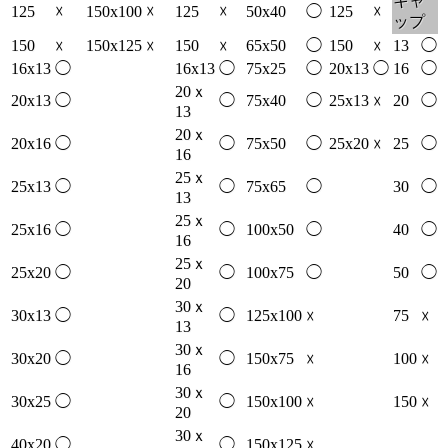
キャ
125
☓
150x100
☓
125
☓
50x40
◯
125
☓
ップ
150
150x125
150
65x50
◯
150
13
◯
☓
☓
☓
☓
16x13
◯
16x13
◯
75x25
◯
20x13
◯
16
◯
20ｘ
20x13
◯
◯
75x40
◯
25x13
20
◯
☓
13
20ｘ
20x16
◯
◯
75x50
◯
25x20
25
◯
☓
16
25ｘ
25x13
◯
◯
75x65
◯
30
◯
13
25ｘ
25x16
◯
◯
100x50
◯
40
◯
16
25ｘ
25x20
◯
◯
100x75
◯
50
◯
20
30ｘ
30x13
◯
◯
125x100
75
☓
☓
13
30ｘ
30x20
◯
◯
150x75
100
☓
☓
16
30ｘ
30x25
◯
◯
150x100
150
☓
☓
20
30ｘ
40x20
◯
◯
150x125
☓